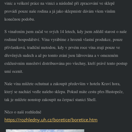
vinic a veškeré práce na vinici a následně při zpracování ve sklepě
provádí pouze naše rodina a já jako sklepmistr dávám všem vínům
konečnou podobu.
S vinařením jsem začal ve svých 14 letech, kdy jsem zdědil starost o naše
rodinné hospodářství. Vína vyrábíme z hroznů vlastní produkce, pouze
přívlastková, tradiční metodou, kdy v prvém roce vína zrají pouze ve
dřevěných sudech a až po tomto zrání jsou láhvována a v omezeném
exklusivním množství distribuována pro všechny, kteří právě tento postup
umí ocenit.
Naše vína můžete ochutnat a zakoupit především v hotelu Kraví hora,
který se nachází vedle našeho sklepa. Pokud máte cestu přes Hustopeče,
tak je můžete nonstop zakoupit na čerpací stanici Shell.
Něco o naší rozhledně
https://rozhledny.uh.cz/boretice/boretice.htm