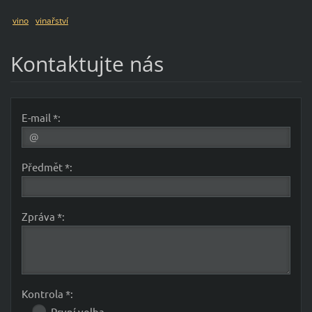
vino
vinařství
Kontaktujte nás
E-mail *:
Předmět *:
Zpráva *:
Kontrola *:
První volba