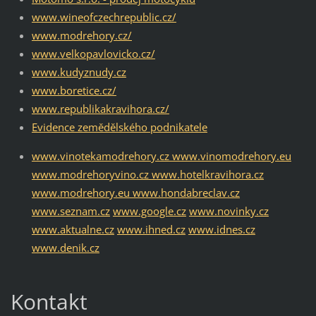
www.wineofczechrepublic.cz/
www.modrehory.cz/
www.velkopavlovicko.cz/
www.kudyznudy.cz
www.boretice.cz/
www.republikakravihora.cz/
Evidence zemědělského podnikatele
www.vinotekamodrehory.cz
www.vinomodrehory.eu
www.modrehoryvino.cz
www.hotelkravihora.cz
www.modrehory.eu
www.hondabreclav.cz
www.seznam.cz
www.google.cz
www.novinky.cz
www.aktualne.cz
www.ihned.cz
www.idnes.cz
www.denik.cz
Kontakt